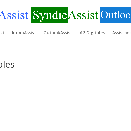
st
ImmoAssist
OutlookAssist
AG Digitales
Assistan
ales