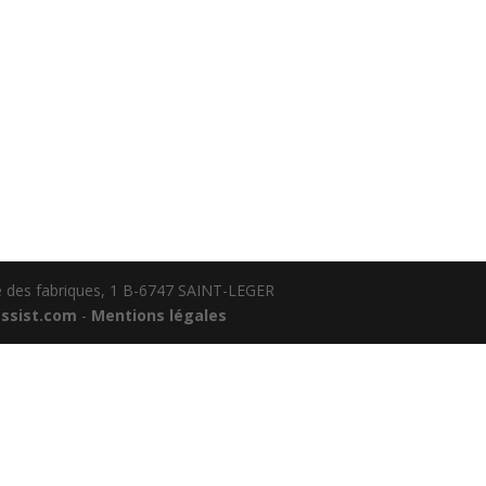
ue des fabriques, 1 B-6747 SAINT-LEGER
ssist.com
-
Mentions légales