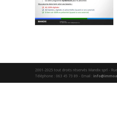
2001-2025 tout droits réservés Mandix sprl - R
Téléphone : 063 45 73 89 - Email :
info@immoa